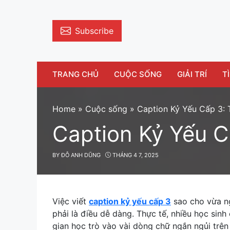
Skip
to
content
Subscribe
TRANG CHỦ
CUỘC SỐNG
GIẢI TRÍ
T
Home
»
Cuộc sống
»
Caption Kỷ Yếu Cấp 3:
Caption Kỷ Yếu C
BY
ĐỖ ANH DŨNG
THÁNG 4 7, 2025
Việc viết
caption kỷ yếu cấp 3
sao cho vừa ng
phải là điều dễ dàng. Thực tế, nhiều học sinh
gian học trò vào vài dòng chữ ngắn ngủi trên