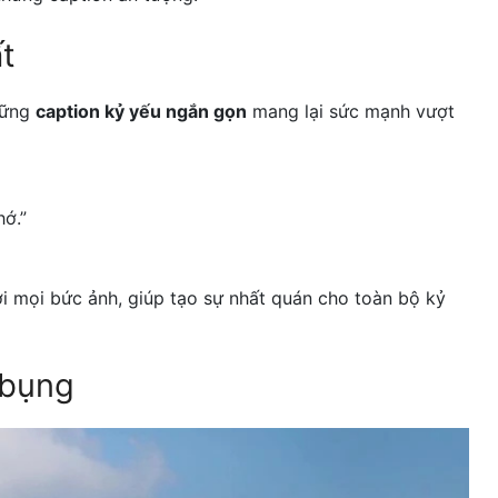
t
hững
caption kỷ yếu ngắn gọn
mang lại sức mạnh vượt
ớ.”
i mọi bức ảnh, giúp tạo sự nhất quán cho toàn bộ kỷ
 bụng