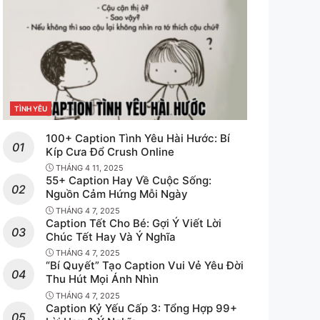
e
TÌNH YÊU
CATEGORIES
100+ Caption Tình Yêu Hài Hước: Bí
Kíp Cưa Đổ Crush Online
THÁNG 4 11, 2025
55+ Caption Hay Về Cuộc Sống:
Nguồn Cảm Hứng Mỗi Ngày
THÁNG 4 7, 2025
Caption Tết Cho Bé: Gợi Ý Viết Lời
Chúc Tết Hay Và Ý Nghĩa
THÁNG 4 7, 2025
“Bí Quyết” Tạo Caption Vui Vẻ Yêu Đời
Thu Hút Mọi Ánh Nhìn
THÁNG 4 7, 2025
Caption Kỷ Yếu Cấp 3: Tổng Hợp 99+