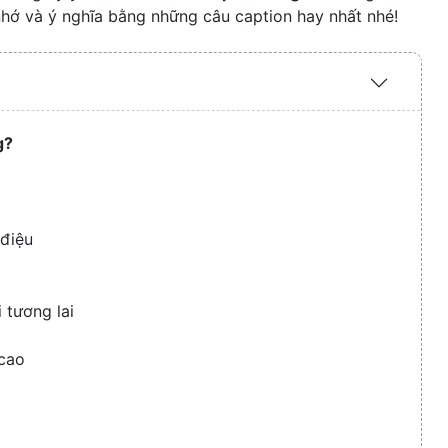
hớ và ý nghĩa bằng những câu caption hay nhất nhé!
Expand
/
Collaps
g?
 điệu
 tương lai
 cao