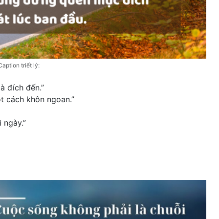
Caption triết lý:
à đích đến.”
ột cách khôn ngoan.”
 ngày.”