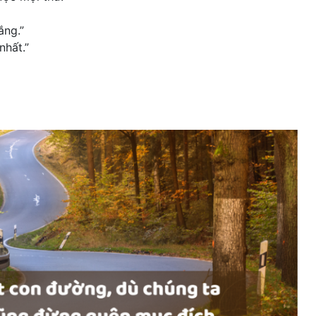
ắng.”
nhất.”