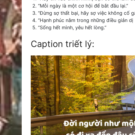
“Mỗi ngày là một cơ hội để bắt đầu lại.”
“Đừng sợ thất bại, hãy sợ việc không cố g
“Hạnh phúc nằm trong những điều giản dị 
“Sống hết mình, yêu hết lòng.”
Caption triết lý: