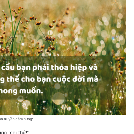
on truyền cảm hứng:
ược mọi thứ!”