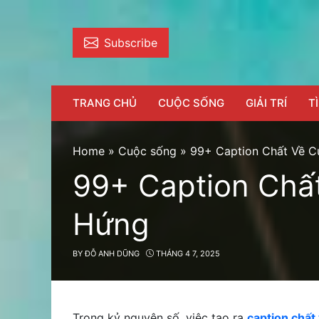
Skip
to
content
Subscribe
TRANG CHỦ
CUỘC SỐNG
GIẢI TRÍ
T
Home
»
Cuộc sống
»
99+ Caption Chất Về 
99+ Caption Chấ
Hứng
BY
ĐỖ ANH DŨNG
THÁNG 4 7, 2025
Trong kỷ nguyên số, việc tạo ra
caption chất