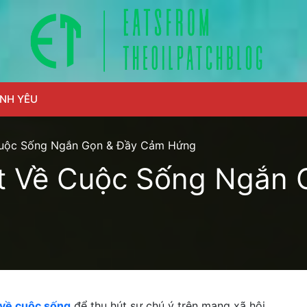
ÌNH YÊU
Cuộc Sống Ngắn Gọn & Đầy Cảm Hứng
t Về Cuộc Sống Ngắn
 về cuộc sống
để thu hút sự chú ý trên mạng xã hội