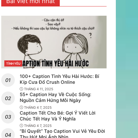
Bài viết mới nhất
e
TÌNH YÊU
CATEGORIES
100+ Caption Tình Yêu Hài Hước: Bí
Kíp Cưa Đổ Crush Online
THÁNG 4 11, 2025
55+ Caption Hay Về Cuộc Sống:
Nguồn Cảm Hứng Mỗi Ngày
THÁNG 4 7, 2025
Caption Tết Cho Bé: Gợi Ý Viết Lời
Chúc Tết Hay Và Ý Nghĩa
THÁNG 4 7, 2025
“Bí Quyết” Tạo Caption Vui Vẻ Yêu Đời
Thu Hút Mọi Ánh Nhìn