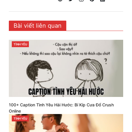
Bài viết liên quan
TÌNH YÊU
CATEGORIES
100+ Caption Tình Yêu Hài Hước: Bí Kíp Cưa Đổ Crush
Online
TÌNH YÊU
CATEGORIES