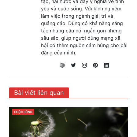
tạo, hài hước và đầy ý nghĩa về tình
yêu và cuộc sống. Với kinh nghiệm
làm việc trong ngành giải trí và
quảng cáo, Dũng có khả năng sáng
tác những câu nói ngắn gọn nhưng
sâu sắc, giúp người dùng mạng xã
hội có thêm nguồn cảm hứng cho bài
đăng của mình.
Bài viết liên quan
CUỘC SỐNG
CATEGORIES