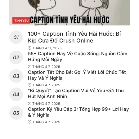
TÌNH YÊU
CATEGORIES
100+ Caption Tình Yêu Hài Hước: Bí
Kíp Cưa Đổ Crush Online
THÁNG 4 11, 2025
55+ Caption Hay Về Cuộc Sống: Nguồn Cảm
Hứng Mỗi Ngày
THÁNG 4 7, 2025
Caption Tết Cho Bé: Gợi Ý Viết Lời Chúc Tết
Hay Và Ý Nghĩa
THÁNG 4 7, 2025
“Bí Quyết” Tạo Caption Vui Vẻ Yêu Đời Thu
Hút Mọi Ánh Nhìn
THÁNG 4 7, 2025
Caption Kỷ Yếu Cấp 3: Tổng Hợp 99+ Lời Hay
& Ý Nghĩa
THÁNG 4 7, 2025