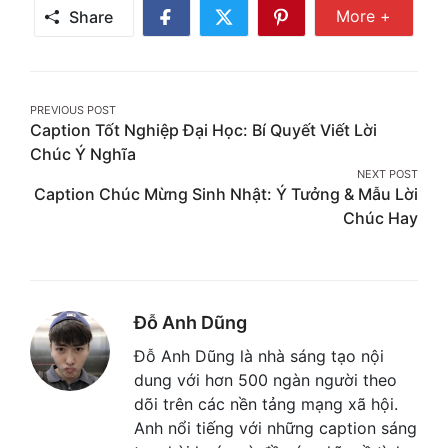
Share Mor
More +
Share
Share
Share
Share
on
on
on
Facebook
Twitter
Pinterest
Post
PREVIOUS POST
Caption Tốt Nghiệp Đại Học: Bí Quyết Viết Lời
navigation
Chúc Ý Nghĩa
NEXT POST
Caption Chúc Mừng Sinh Nhật: Ý Tưởng & Mẫu Lời
Chúc Hay
Đỗ Anh Dũng
Đỗ Anh Dũng là nhà sáng tạo nội
dung với hơn 500 ngàn người theo
dõi trên các nền tảng mạng xã hội.
Anh nổi tiếng với những caption sáng